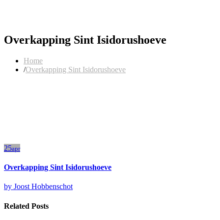
Overkapping Sint Isidorushoeve
Home
Overkapping Sint Isidorushoeve
25
apr
Overkapping Sint Isidorushoeve
by
Joost Hobbenschot
Related Posts